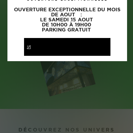
OUVERTURE EXCEPTIONNELLE DU MOIS
UNE DECORATION
DE AOUT :
LE SAMEDI 15 AOUT
FEERIQUE & ECO-
DE 10H00 À 19H00
RESPONSABLE
PARKING GRATUIT
DÉCOUVREZ NOS UNIVERS