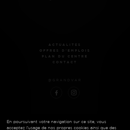
ACTUALITÉS
OFFRES D'EMPLOIS
PLAN DU CENTRE
CONTACT
@GRANDVAR
Mentions Légales
En poursuivant votre navigation sur ce site, vous
Bandeau et politique de cookies
acceptez l’usage de nos propres cookies ainsi que des
Politique de protection