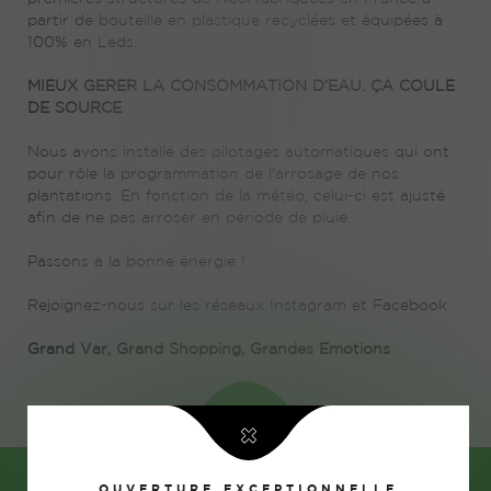
partir de bouteille en plastique recyclées et équipées à
100% en Leds.
MIEUX GERER LA CONSOMMATION D’EAU. ÇA COULE
DE SOURCE
Nous avons installé des pilotages automatiques qui ont
pour rôle la programmation de l'arrosage de nos
plantations. En fonction de la météo, celui-ci est ajusté
afin de ne pas arroser en période de pluie.
Passons à la bonne énergie !
Rejoignez-nous sur les réseaux Instagram et Facebook
Grand Var, Grand Shopping, Grandes Emotions
ARTICLE SUIVANT
OUVERTURE EXCEPTIONNELLE